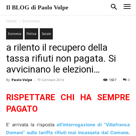
Il BLOG di Paolo Volpe
Home
Economia
Economia
Politica
Sociale
a rilento il recupero della
tassa rifiuti non pagata. Si
avvicinano le elezioni…
By
Paolo Volpe
-
19 Gennaio 2014
1607
0
RISPETTARE CHI HA SEMPRE
PAGATO
E’ arrivata la risposta
all’interrogazione di “Villafranca
Domani” sulla tariffa rifiuti mai incassata dal Comune
.