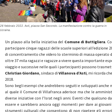
26 febbraio 2022. Asti, piazza San Secondo. La manifestazione contro la guerra in
Ucraina.
Un plauso alla bella iniziativa del
Comune di Buttigliera
. C
partecipare cinque ragazzi delle scuole superiori all’edizione 
di concentramento che videro lo sterminio di massa operato da
oltre 37 mila ragazzi e ragazze a vivere questa importante esp
viaggio e successive nelle quali i partecipanti possono trasmett
Christian Giordano
, sindaco di
Villanova d’Asti
, mi ricorda ch
2018.
Sono begli esempi che andrebbero seguiti e sviluppati anche ne
al quale il Comune di Villafranca aderisce ma che le amminist
diverse iniziative con l’Israt negli anni. Eventi che qualcuno 
essere e sarebbero ancora oggi momenti per dare ai giovani e
strumenti culturali che consentono di non ripetere gli errori