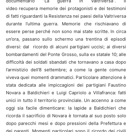
documentario “La guerra in Valtriversa”. Il
video recupera memorie dei protagonisti e dei testimoni
di fatti riguardanti la Resistenza nei paesi della Valtriversa
durante l’ultima guerra. Memorie che rischiavano di
essere perse perché non sono mai state scritte. In circa
un’ora, passano sullo schermo una trentina di episodi
diversi: dal ricordo di alcuni partigiani uccisi; ai diversi
bombardamenti del Ponte Grosso, sulla ex statale 10; alle
difficoltà dei soldati sbandati che tornavano a casa dopo
l’armistizio dell’8 settembre; a come la gente comune
viveva quei momenti drammatici. Particolare attenzione è
stata dedicata alle impiccagioni dei partigiani Faustino
Novara a Baldichieri e Luigi Capriolo a Villafranca: fatti
unici in tutto il territorio provinciale. Un accenno a come
oggi sia facile dimenticare: la lapide a Baldichieri che
ricorda il sacrificio di Novara è tornata al suo posto solo
dopo parecchi mesi e dopo pressioni della Prefettura e
dei parenti. Momenti particolari sono il ricordo dei civili