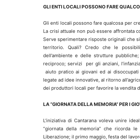
GLI ENTI LOCALI POSSONO FARE QUALC
Gli enti locali possono fare qualcosa per cr
La crisi attuale non può essere affrontata c
Serve sperimentare risposte originali che s
territorio. Quali? Credo che le possibi
dell’ambiente e delle strutture pubblich
reciproco; servizi per gli anziani, l’infanz
aiuto pratico ai giovani ed ai disoccupati 
legate ad idee innovative, al ritorno all’agri
dei produttori locali per favorire la vendita 
LA “GIORNATA DELLA MEMORIA” PER I GI
L’iniziativa di Cantarana voleva unire idea
“giornata della memoria” che ricorda le v
Liberazione; il primo maggio, festa del lavor