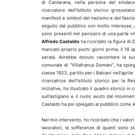
di Cantarana, nella persona del sinda
ricercatore dell’Istituto storico grosset
manifesti e simboli del nazismo e del fasci
seguito dal pubblico con molto interesse, 
sono presenti nel pensiero di una parte im
Alfredo Castaldo
ha ricordato la figura di
mancato proprio pochi giorni prima, il 18 a
serata. Avrebbe dovuto raccontare la su
comunale di “Villafranca Domani”, ha spiega
classe 1923, partito per i Balcani nell’aprile
ricercatrice dell’Istituto storico per la 
iniziative, ha illustrato il quadro storico in
sull’astigiano e il ruolo avuto dal movimen
Castaldo ha poi spiegato al pubblico come è 
Nel mio intervento, ho ricordato che i valor
lavoratori, le sofferenze di quanti sono sta