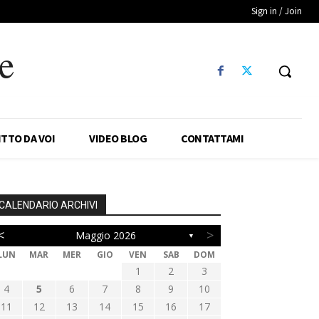
Sign in / Join
e
TTO DA VOI
VIDEO BLOG
CONTATTAMI
CALENDARIO ARCHIVI
<
>
Maggio 2026
▼
LUN
MAR
MER
GIO
VEN
SAB
DOM
1
2
3
4
5
6
7
8
9
10
11
12
13
14
15
16
17