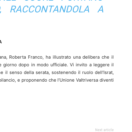
, RACCONTANDOLA A
A
ana, Roberta Franco, ha illustrato una delibera che il
giorno dopo in modo ufficiale. Vi invito a leggere il
 il senso della serata, sostenendo il ruolo dell’Israt,
di bilancio, e proponendo che l’Unione Valtriversa diventi
Next article