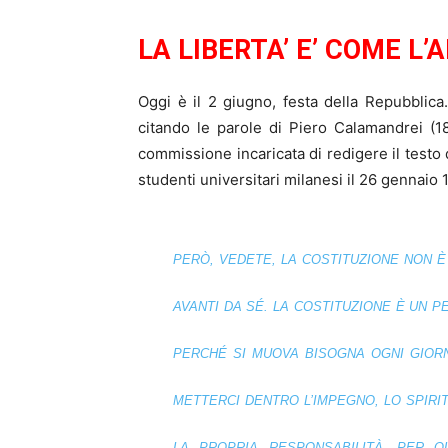
LA LIBERTA’ E’ COME L’A
Oggi è il 2 giugno, festa della Repubblica.
citando le parole di Piero Calamandrei (
commissione incaricata di redigere il testo 
studenti universitari milanesi il 26 gennaio 
PERÒ, VEDETE, LA COSTITUZIONE NON 
AVANTI DA SÉ. LA COSTITUZIONE È UN P
PERCHÉ SI MUOVA BISOGNA OGNI GIORN
METTERCI DENTRO L’IMPEGNO, LO SPIR
LA PROPRIA RESPONSABILITÀ. PER 