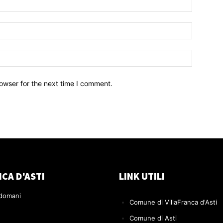
owser for the next time I comment.
CA D'ASTI
LINK UTILI
 domani
Comune di VillaFranca d'Asti
Comune di Asti