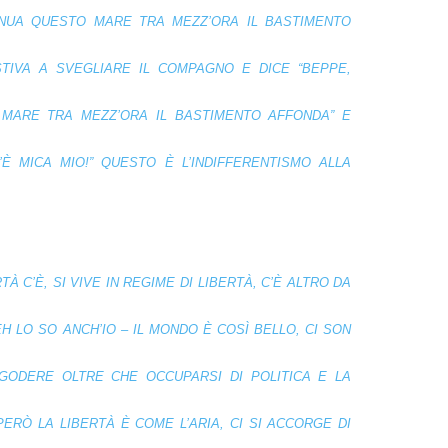
INUA QUESTO MARE TRA MEZZ’ORA IL BASTIMENTO
STIVA A SVEGLIARE IL COMPAGNO E DICE “BEPPE,
 MARE TRA MEZZ’ORA IL BASTIMENTO AFFONDA” E
È MICA MIO!” QUESTO È L’INDIFFERENTISMO ALLA
À C’È, SI VIVE IN REGIME DI LIBERTÀ, C’È ALTRO DA
EH LO SO ANCH’IO – IL MONDO È COSÌ BELLO, CI SON
GODERE OLTRE CHE OCCUPARSI DI POLITICA E LA
ERÒ LA LIBERTÀ È COME L’ARIA, CI SI ACCORGE DI