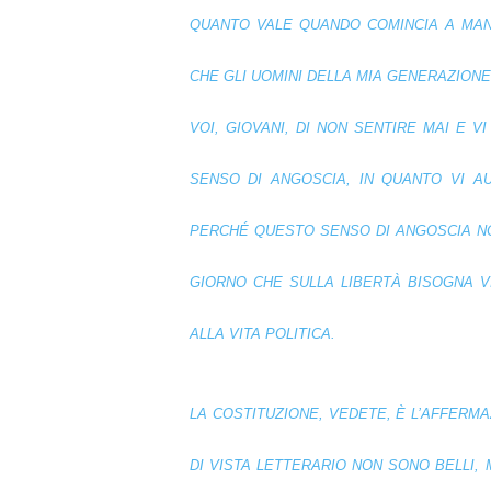
QUANTO VALE QUANDO COMINCIA A MAN
CHE GLI UOMINI DELLA MIA GENERAZIONE
VOI, GIOVANI, DI NON SENTIRE MAI E 
SENSO DI ANGOSCIA, IN QUANTO VI A
PERCHÉ QUESTO SENSO DI ANGOSCIA NO
GIORNO CHE SULLA LIBERTÀ BISOGNA VI
ALLA VITA POLITICA.
LA COSTITUZIONE, VEDETE, È L’AFFERMA
DI VISTA LETTERARIO NON SONO BELLI,