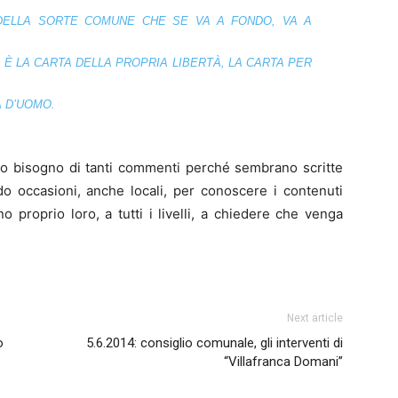
 DELLA SORTE COMUNE CHE SE VA A FONDO, VA A
È LA CARTA DELLA PROPRIA LIBERTÀ, LA CARTA PER
À D’UOMO.
no bisogno di tanti commenti perché sembrano scritte
do occasioni, anche locali, per conoscere i contenuti
o proprio loro, a tutti i livelli, a chiedere che venga
Next article
o
5.6.2014: consiglio comunale, gli interventi di
“Villafranca Domani”